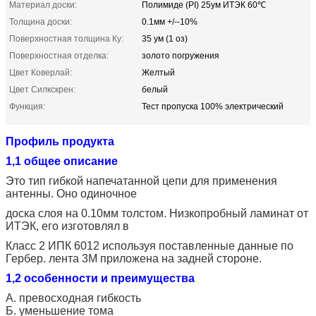
Материал доски:
Полимиде (PI) 25ум ИТЭК 60℃
Толщина доски:
0.1мм +/--10%
Поверхностная толщина Ку:
35 ум (1 оз)
Поверхностная отделка:
золото погружения
Цвет Коверлай:
Желтый
Цвет Силкскрен:
белый
Функция:
Тест пропуска 100% электрический
Профиль продукта
1,1 общее описание
Это тип гибкой напечатанной цепи для применения
антенны. Оно одиночное
доска слоя на 0.10мм толстом. Низкопробный ламинат от
ИТЭК, его изготовлял в
Класс 2 ИПК 6012 используя поставленные данные по
Гербер. лента 3М приложена на задней стороне.
1,2 особенности и преимущества
А. превосходная гибкость
Б. уменьшение тома