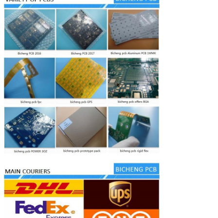
Функция
Тест пропуска 100% электрический
Соответствие с классом 2 ИПК-А-600Х &
Воркманьшип
ИПК-6013К