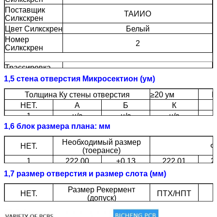
Поставщик
ТАИИО
Силкскрен
Цвет Силкскрен
Белый
Номер
2
Силкскрен
Трассировка
Н/А
Мининум (мил)
1,5 стена отверстия Микросектион (ум)
Минимальный
Н/А
зазор (мил)
Толщина Ку стены отверстия
≥20 ум
Ш
НЕТ.
А
Б
К
Поверхностный
1
н/а
н/а
н/а
Золото погружения
финиш
1,6 блок размера плана: мм
РоХС
Да
требовало
Необходимый размер
НЕТ.
Ф
(тоерансе)
Фамабилиты
94-В0
1
222,00
±0.13
222,01
2
2
30,00
±0.13
29,99
3
Термальное
1,7 размер отверстия и размер слота (мм)
ударное
Пропуск, -25℃±125℃, 1000 циклов.
испытание
Размер Рекермент
НЕТ.
ПТХ/НПТ
(допуск)
Пропуск, 300±5℃, 10 секунд, 3 цикла.
Термальный
1
Отсутствие деламинации, отсутствие
на
на
на
стресс
блистеринг.