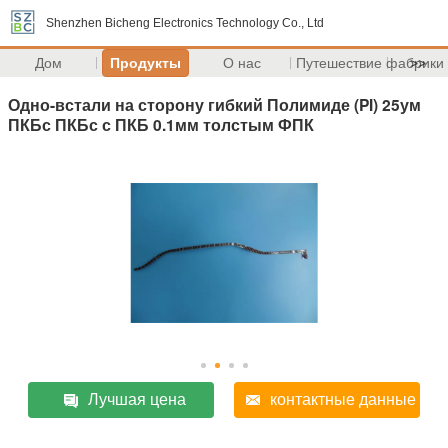
Shenzhen Bicheng Electronics Technology Co., Ltd
Дом
Продукты
О нас
Путешествие фабрики
>>
Одно-встали на сторону гибкий Полимиде (PI) 25ум
ПКБс ПКБс с ПКБ 0.1мм толстым ФПК
Лучшая цена
контактные данные