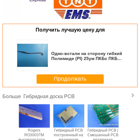
Получить лучшую цену для
Одно-встали на сторону гибкий
Полимиде (PI) 25ум ПКБс ПКБс
с ПКБ 0.1мм толстым ФПК
Продолжать
Гибридная доска PCB
Больше
ойный
Rogers
Гибридный PCB
Гибридный PCB |
20-сло
идный
RO3003TM
построенный на
Смешанный PCB
ТУ-872
астотный
высокочастотный
материале
материала
TG200 F