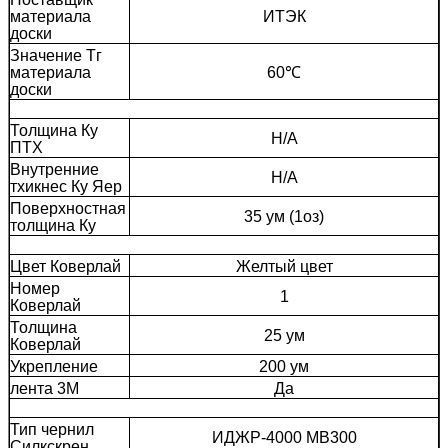
материала
ИТЭК
доски
Значение Тг
материала
60℃
доски
Толщина Ку
Н/А
ПТХ
Внутренние
Н/А
тхикнес Ку Яер
Поверхностная
35 ум (1оз)
толщина Ку
Цвет Коверлай
Желтый цвет
Номер
1
Коверлай
Толщина
25 ум
Коверлай
Укрепление
200 ум
лента 3М
Да
Тип чернил
ИДЖР-4000 МВ300
Силкскрен