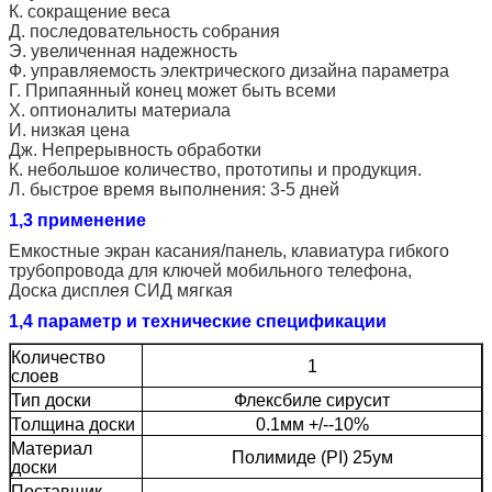
К. сокращение веса
Д. последовательность собрания
Э. увеличенная надежность
Ф. управляемость электрического дизайна параметра
Г. Припаянный конец может быть всеми
Х. оптионалиты материала
И. низкая цена
Дж. Непрерывность обработки
К. небольшое количество, прототипы и продукция.
Л. быстрое время выполнения: 3-5 дней
1,3 применение
Емкостные экран касания/панель, клавиатура гибкого
трубопровода для ключей мобильного телефона,
Доска дисплея СИД мягкая
1,4 параметр и технические спецификации
Количество
1
слоев
Тип доски
Флексбиле сирусит
Толщина доски
0.1мм +/--10%
Материал
Полимиде (PI) 25ум
доски
Поставщик