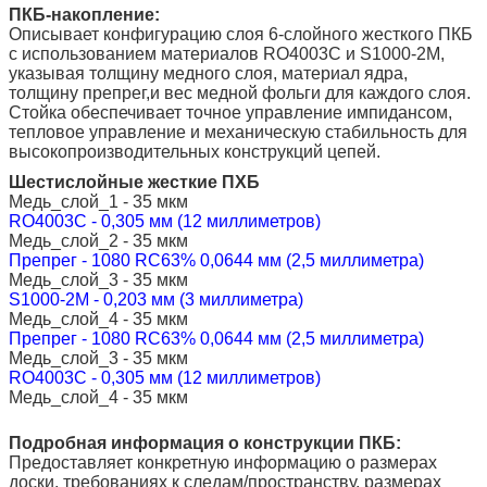
ПКБ-накопление:
Описывает конфигурацию слоя 6-слойного жесткого ПКБ
с использованием материалов RO4003C и S1000-2M,
указывая толщину медного слоя, материал ядра,
толщину препрег,и вес медной фольги для каждого слоя.
Стойка обеспечивает точное управление импидансом,
тепловое управление и механическую стабильность для
высокопроизводительных конструкций цепей.
Шестислойные жесткие ПХБ
Медь_слой_1 - 35 мкм
RO4003C - 0,305 мм (12 миллиметров)
Медь_слой_2 - 35 мкм
Препрег - 1080 RC63% 0,0644 мм (2,5 миллиметра)
Медь_слой_3 - 35 мкм
S1000-2M - 0,203 мм (3 миллиметра)
Медь_слой_4 - 35 мкм
Препрег - 1080 RC63% 0,0644 мм (2,5 миллиметра)
Медь_слой_3 - 35 мкм
RO4003C - 0,305 мм (12 миллиметров)
Медь_слой_4 - 35 мкм
Подробная информация о конструкции ПКБ:
Предоставляет конкретную информацию о размерах
доски, требованиях к следам/пространству, размерах