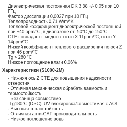
Диэлектрическая постоянная DK 3,38 +/- 0,05 при 10
ГГц
Фактор диссипации 0,0027 при 10 ГГц
Теплопроводность 0,71 W/m/°K
Тепловой коэффициент диэлектрической постоянной
при +40 ppm/°C, в диапазоне от -50°C до 150°C
CTE совпадает с медью с осью X 11ppm/°C, осью Y
14ppm/°C
Низкий коэффициент теплового расширения по оси Z
при 46 ppm/°C
Tg > 280 °C
Низкое поглощение влаги 0,06%
Характеристики (S1000-2M)
- Нижняя ось Z CTE для повышения надежности
отверстия
- Отличная механическая обрабатываемость и
термостойкость
- Без свинца совместимо
-Tg180°C (DSC), UV-блокировка/совместимая с AOI
- Высокая теплостойкость
- Отличная анти-CAF производительность
- Низкое поглощение воды