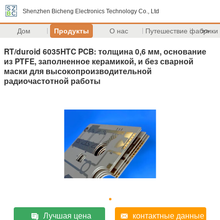
Shenzhen Bicheng Electronics Technology Co., Ltd
Дом
Продукты
О нас
Путешествие фабрики
>>
RT/duroid 6035HTC PCB: толщина 0,6 мм, основание
из PTFE, заполненное керамикой, и без сварной
маски для высокопроизводительной
радиочастотной работы
Лучшая цена
контактные данные