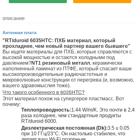
описание
Антенная плата
"RT/duroid 6035HTC: ПХБ материал, который
прохладнее, чем новый партнер вашего бывшего"
Вы ищете материалы для ПХБ, которые справляются с
высокой мощностью и остаются холодными под
давлением?
NT1 резиновый металл
, керамически
наполненный ламинат из ПТФЕ, который спасает ваши
высокопроизводительные радиочастотные и
микроволновые конструкции от перегрева (и, возможно,
вашего здравомыслия тоже).
Что такого особенного в 6035HTC?
Этот материал похож на супергероя пластмасс. Вот
почему:
Теплопроводность:
1.44 W/m/K. Это почти в 2,4
раза холоднее, чем стандартные продукты
RT/duroid 6000.
Диэлектрическая постоянная (Dk):
3.5 ± 0.05
при 10 ГГц/23°С. Он настолько стабилен, что
делает ваш Wi-Fi позорным.