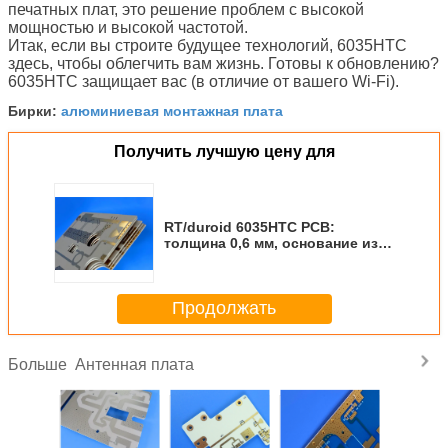
печатных плат, это решение проблем с высокой
мощностью и высокой частотой.
Итак, если вы строите будущее технологий, 6035HTC
здесь, чтобы облегчить вам жизнь. Готовы к обновлению?
6035HTC защищает вас (в отличие от вашего Wi-Fi).
алюминиевая монтажная плата
Бирки:
Получить лучшую цену для
RT/duroid 6035HTC PCB:
толщина 0,6 мм, основание из
PTFE, заполненное керамикой,
и без сварной маски для
высокопроизводительной
Продолжать
радиочастотной работы
Антенная плата
Больше