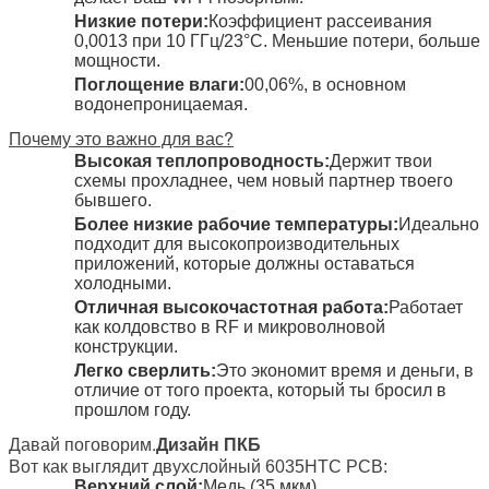
Низкие потери:
Коэффициент рассеивания
0,0013 при 10 ГГц/23°С. Меньшие потери, больше
мощности.
Поглощение влаги:
00,06%, в основном
водонепроницаемая.
Почему это важно для вас?
Высокая теплопроводность:
Держит твои
схемы прохладнее, чем новый партнер твоего
бывшего.
Более низкие рабочие температуры:
Идеально
подходит для высокопроизводительных
приложений, которые должны оставаться
холодными.
Отличная высокочастотная работа:
Работает
как колдовство в RF и микроволновой
конструкции.
Легко сверлить:
Это экономит время и деньги, в
отличие от того проекта, который ты бросил в
прошлом году.
Давай поговорим.
Дизайн ПКБ
Вот как выглядит двухслойный 6035HTC PCB:
Верхний слой:
Медь (35 мкм).