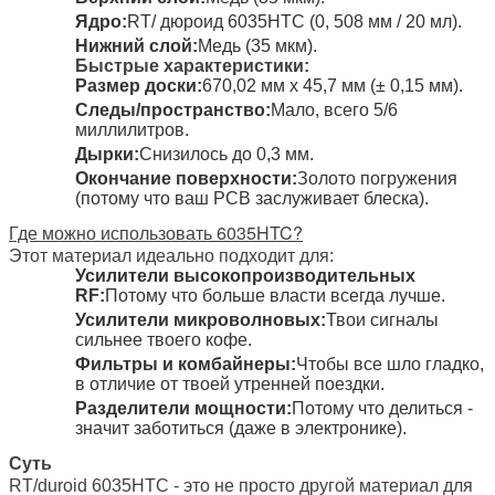
Ядро:
RT/ дюроид 6035HTC (0, 508 мм / 20 мл).
Нижний слой:
Медь (35 мкм).
Быстрые характеристики:
Размер доски:
670,02 мм х 45,7 мм (± 0,15 мм).
Следы/пространство:
Мало, всего 5/6
миллилитров.
Дырки:
Снизилось до 0,3 мм.
Окончание поверхности:
Золото погружения
(потому что ваш PCB заслуживает блеска).
Где можно использовать 6035HTC?
Этот материал идеально подходит для:
Усилители высокопроизводительных
RF:
Потому что больше власти всегда лучше.
Усилители микроволновых:
Твои сигналы
сильнее твоего кофе.
Фильтры и комбайнеры:
Чтобы все шло гладко,
в отличие от твоей утренней поездки.
Разделители мощности:
Потому что делиться -
значит заботиться (даже в электронике).
Суть
RT/duroid 6035HTC - это не просто другой материал для