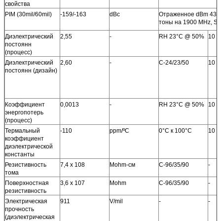
свойства
PIM (30mil/60mil)
-159/-163
dBc
Отраженное dBm 43 
тоны на 1900 MHz, S1
Диэлектрический
2,55
-
RH 23°C @ 50%
10 
постоянн
(процесс)
Диэлектрический
2,60
-
C-24/23/50
10 
постоянн (дизайн)
Коэффициент
0,0013
-
RH 23°C @ 50%
10 
энергопотерь
(процесс)
Термальный
-110
ppm/ºC
0°C к 100°C
10 
коэффициент
диэлектрической
константы
Резистивность
7,4 x 108
Mohm-см
C-96/35/90
-
тома
Поверхностная
3,6 x 107
Mohm
C-96/35/90
-
резистивность
Электрическая
911
V/mil
-
-
прочность
(диэлектрическая