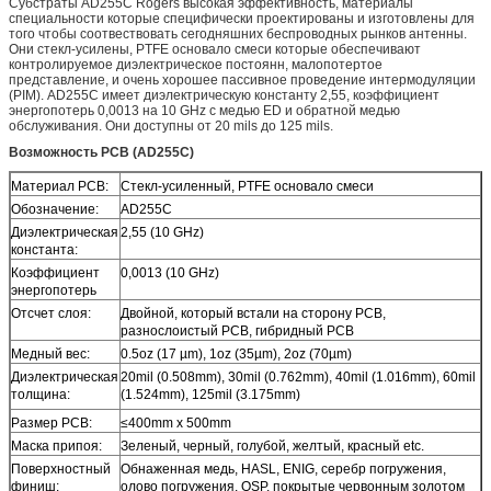
Субстраты AD255C Rogers высокая эффективность, материалы
специальности которые специфически проектированы и изготовлены для
того чтобы соотвествовать сегодняшних беспроводных рынков антенны.
Они стекл-усилены, PTFE основало смеси которые обеспечивают
контролируемое диэлектрическое постоянн, малопотертое
представление, и очень хорошее пассивное проведение интермодуляции
(PIM). AD255C имеет диэлектрическую константу 2,55, коэффициент
энергопотерь 0,0013 на 10 GHz с медью ED и обратной медью
обслуживания. Они доступны от 20 mils до 125 mils.
Возможность PCB (AD255C)
Материал PCB:
Стекл-усиленный, PTFE основало смеси
Обозначение:
AD255C
Диэлектрическая
2,55 (10 GHz)
константа:
Коэффициент
0,0013 (10 GHz)
энергопотерь
Отсчет слоя:
Двойной, который встали на сторону PCB,
разнослоистый PCB, гибридный PCB
Медный вес:
0.5oz (17 µm), 1oz (35µm), 2oz (70µm)
Диэлектрическая
20mil (0.508mm), 30mil (0.762mm), 40mil (1.016mm), 60mil
толщина:
(1.524mm), 125mil (3.175mm)
Размер PCB:
≤400mm x 500mm
Маска припоя:
Зеленый, черный, голубой, желтый, красный etc.
Поверхностный
Обнаженная медь, HASL, ENIG, серебр погружения,
финиш:
олово погружения, OSP, покрытые червонным золотом