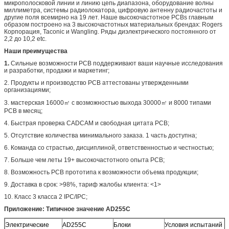
микрополосковой линии и линию цепь диапазона, оборудование волны
миллиметра, системы радиолокатора, цифровую антенну радиочастоты и
другие поля всемирно на 19 лет. Наше высокочастотное PCBs главным
образом построено на 3 высокочастотных материальных брендах: Rogers
Корпорация, Taconic и Wangling. Ряды диэлектрического постоянного от
2,2 до 10,2 etc.
Наши преимущества
1.
Сильные возможности PCB поддерживают ваши научные исследования
и разработки, продажи и маркетинг;
2. Продукты и производство PCB аттестованы утвержденными
организациями;
3. мастерская 16000㎡ с возможностью выхода 30000㎡ и 8000 типами
PCB в месяц;
4. Быстрая проверка CADCAM и свободная цитата PCB;
5. Отсутствие количества минимального заказа. 1 часть доступна;
6. Команда со страстью, дисциплиной, ответственностью и честностью;
7. Больше чем леты 19+ высокочастотного опыта PCB;
8. Возможность PCB прототипа к возможности объема продукции;
9. Доставка в срок: >98%, тариф жалобы клиента: <1>
10. Класс 3 класса 2 IPC/IPC;
Приложение: Типичное значение AD255C
Электрические
AD255C
Блоки
Условия испытаний