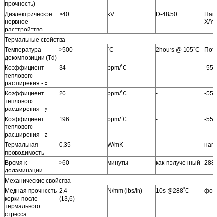
прочность)
Диэлектрическое
>40
kV
D-48/50
Нап
нервное
X/Y
расстройство
Термальные свойства
Температура
>500
˚C
2hours @ 105˚C
Пот
декомпозиции (Td)
Коэффициент
34
ppm/˚C
-
-55˚
теплового
расширения - x
Коэффициент
26
ppm/˚C
-
-55˚
теплового
расширения - y
Коэффициент
196
ppm/˚C
-
-55˚
теплового
расширения - z
Термальная
0,35
W/mK
-
нап
проводимость
Время к
>60
минуты
как-полученный
288
деламинации
Механические свойства
Медная прочность
2,4
N/mm (lbs/in)
10s @288˚C
фоль
корки после
(13,6)
термального
стресса