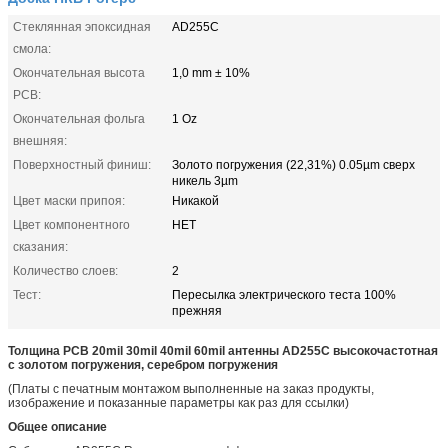
Стеклянная эпоксидная
AD255C
смола:
Окончательная высота
1,0 mm ± 10%
PCB:
Окончательная фольга
1 Oz
внешняя:
Поверхностный финиш:
Золото погружения (22,31%) 0.05µm сверх
никель 3µm
Цвет маски припоя:
Никакой
Цвет компонентного
НЕТ
сказания:
Количество слоев:
2
Тест:
Пересылка электрического теста 100%
прежняя
Толщина PCB 20mil 30mil 40mil 60mil антенны AD255C высокочастотная
с золотом погружения, серебром погружения
(Платы с печатным монтажом выполненные на заказ продукты,
изображение и показанные параметры как раз для ссылки)
Общее описание