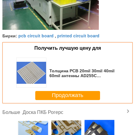
pcb circuit board
printed circuit board
Бирки:
,
Получить лучшую цену для
Толщина PCB 20mil 30mil 40mil
60mil антенны AD255C
высокочастотная с золотом
погружения, серебром
погружения
Продолжать
Доска ПКБ Рогерс
Больше