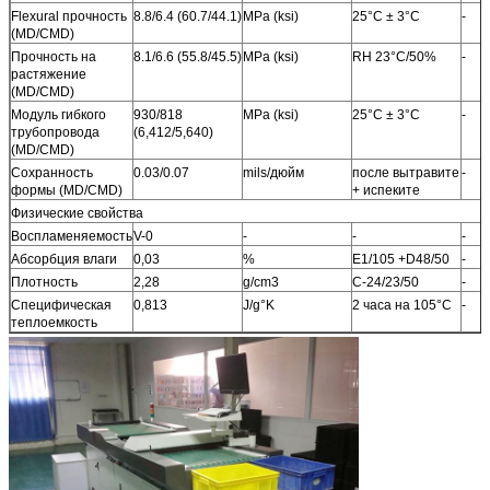
Flexural прочность
8.8/6.4 (60.7/44.1)
MPa (ksi)
25°C ± 3°C
-
(MD/CMD)
Прочность на
8.1/6.6 (55.8/45.5)
MPa (ksi)
RH 23°C/50%
-
растяжение
(MD/CMD)
Модуль гибкого
930/818
MPa (ksi)
25°C ± 3°C
-
трубопровода
(6,412/5,640)
(MD/CMD)
Сохранность
0.03/0.07
mils/дюйм
после вытравите
-
формы (MD/CMD)
+ испеките
Физические свойства
Воспламеняемость
V-0
-
-
-
Абсорбция влаги
0,03
%
E1/105 +D48/50
-
Плотность
2,28
g/cm3
C-24/23/50
-
Специфическая
0,813
J/g°K
2 часа на 105°C
-
теплоемкость