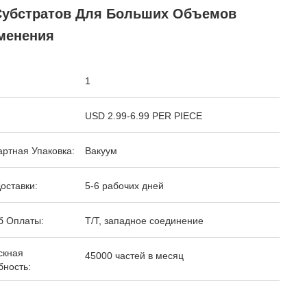
Субстратов Для Больших Объемов
менения
1
USD 2.99-6.99 PER PIECE
ртная Упаковка:
Вакуум
оставки:
5-6 рабочих дней
б Оплаты:
T/T, западное соединение
скная
45000 частей в месяц
бность: