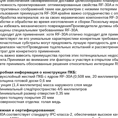
Для обеспечения своевременной доставки целесообразно планиров
ложность проектирования: оптимизированные свойства RF-30A и 
структивных соображений.такие как диэлектрик с низкими потерям
ользования преимуществ RF-30A крайне важно сотрудничество с о
бработка материалов: из-за своих керамических компонентов RF-
аботки и обработки во время изготовления и сборки.Поскольку кер
бы избежать механического поврежденияПроизводители должны обе
ащены специальными требованиями RF-30A.
одходит для применения: хотя RF-30A отлично подходит для прим
тветствуют ли его уникальные характеристики конкретным требова
иочастотные субстраты могут предложить лучшую пригодность для
 диапазон частотПроведение тщательных испытаний и рассмотрени
страт для конкретного применения.
нь важно взвесить преимущества против этих потенциальных недос
екта.Принимая во внимание эти факторы и участвуя в открытом об
ете принимать обоснованные решения относительно интеграции RF
робная информация о конструкции ПКБ:
вухслойный жесткий ПКБ с ядром RF-30A (0,508 мм, 20 миллиметр
олщина готовой доски 0,6 мм
 унция (1,4 миллилитра) масса наружного слоя меди
инимальный след/пространство 4/5 миллилитров
инимальный размер отверстия 0,35 мм
ерез толщину покрытия 20 мкм
оверхностная отделка: голая медь
ежная и сертифицированная:
30A соответствует стандарту IPC-класса-2, обеспечивая высокое к