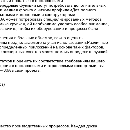
ать и общаться с поставщиками.
передовые функции могут потребовать дополнительных
и и медная фольга с низким профилемДля полного
пытными инженерами и конструкторами.
30A может потребовать специализированных методов
амика хрупкая, ей необходимо уделять особое внимание,
спечить, чтобы их оборудование и процессы были
енения в больших объемах, важно оценить,
ниям предполагаемого случая использования.Различные
 определенных приложений на основе таких факторов,
е экспертных советов может помочь определить лучший
татков и оценить их соответствие требованиям вашего
щении с поставщиками и отраслевыми экспертами, вы
-30A в свои проекты.
ов)
ачество производственных процессов. Каждая доска