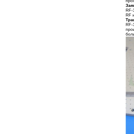
про
Зая
RF-
RF 
Тра
RF-
про
бол