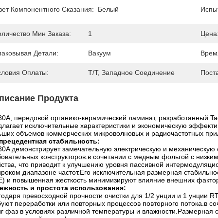
вет Компонентного Сказания:
Белый
Испы
оличество Мин Заказа:
1
Цена
паковывая Детали:
Вакуум
Врем
словия Оплаты:
T/T, Западное Соединение
Пост
писание Продукта
30A, передовой органико-керамический ламинат, разработанный Ta
длагает исключительные характеристики и экономическую эффекти
ьших объемов коммерческих микроволновых и радиочастотных при
прецедентная стабильность:
30A демонстрирует замечательную электрическую и механическую
бовательных конструкторов.в сочетании с медным фольгой с низки
йства, что приводит к улучшению уровня пассивной интермодуляци
ироком диапазоне частот.Его исключительная размерная стабильно
E) и повышенная жесткость минимизируют влияние внешних фактор
ежность и простота использования:
годаря превосходной прочности очистки для 1/2 унции и 1 унции R
буют переработки или повторных процессов повторного потока.в со
иг фаз в условиях различной температуры и влажности.Размерная 