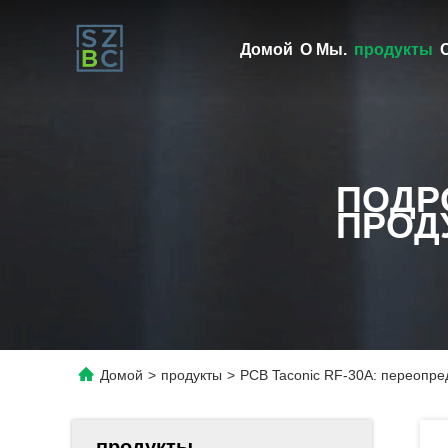
Домой
О Мы.
продукты
ПОДР
ПРОД
Домой
>
продукты
>
PCB Taconic RF-30A: переопр
продукты