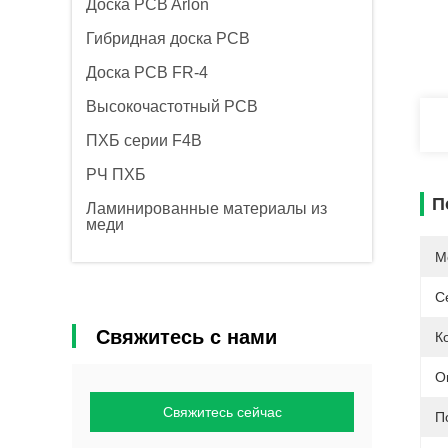
Доска PCB Arlon
Гибридная доска PCB
Доска PCB FR-4
Высокочастотный PCB
ПХБ серии F4B
РЧ ПХБ
П
Ламинированные материалы из
меди
М
С
Свяжитесь с нами
К
О
Свяжитесь сейчас
П