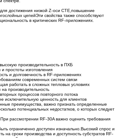
 спектре.
 для достижения низкой Z-оси CTE,повышение
огослойных цепейЭти свойства также способствуют
циональность в критических RF-приложениях.
 высокую производительность в ПХБ
и простоты изготовления
сть и долговечность в RF-приложениях
ребованиям современных систем связи
щая работать в сложных тепловых условиях
 на производительность
вторных процессов повторного потока
е исключительную ценность для клиентов
енные преимущества, важно признать определенные
сколько потенциальных недостатков, о которых следует
.При рассмотрении RF-30A важно оценить требования
быть ограниченно доступен изначально.Высокий спрос и
ь на сроки производства и доступность субстратов RF-