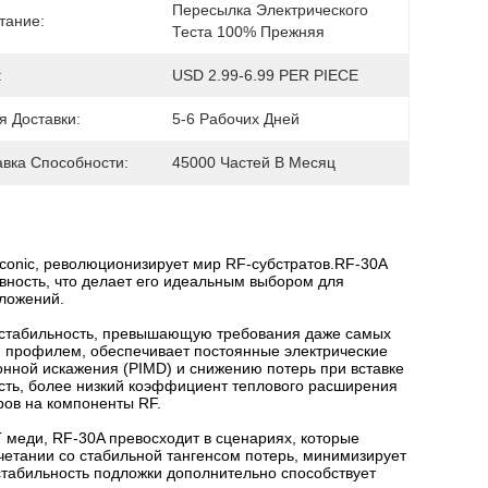
Пересылка Электрического 
тание:
Теста 100% Прежняя
:
USD 2.99-6.99 PER PIECE
я Доставки:
5-6 Рабочих Дней
авка Способности:
45000 Частей В Месяц
conic, революционизирует мир RF-субстратов.RF-30A
вность, что делает его идеальным выбором для
ложений.
 стабильность, превышающую требования даже самых
м профилем, обеспечивает постоянные электрические
онной искажения (PIMD) и снижению потерь при вставке
сть, более низкий коэффициент теплового расширения
ов на компоненты RF.
T меди, RF-30A превосходит в сценариях, которые
четании со стабильной тангенсом потерь, минимизирует
стабильность подложки дополнительно способствует