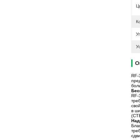
Ц
К
У
У
О
RF-
пре
бол
Бес
RF-
тре
сво
в ш
(CT
Над
Бла
тре
сдв