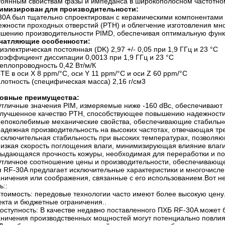
тоянным свойствам фазы и импеданса в широкополосном частотном
имизирован для производительности:
30A был тщательно спроектирован с керамическими компонентами
ежности проходных отверстий (PTH) и облегчение изготовления мн
чшению производительности PIMD, обеспечивая оптимальную функ
чатляющие особенности:
иэлектрическая постоянная (DK) 2,97 +/- 0,05 при 1,9 ГГц и 23 °C
оэффициент диссипации 0,0013 при 1,9 ГГц и 23 °C
еплопроводность 0,42 Вт/м/К
TE в оси X 8 ppm/°C, оси Y 11 ppm/°C и оси Z 60 ppm/°C
лотность (специфическая масса) 2,16 г/см3
овные преимущества:
тличные значения PIM, измеряемые ниже -160 dBc, обеспечивают
лучшенное качество PTH, способствующее повышению надежности 
епоколебимые механические свойства, обеспечивающие стабильно
адежная производительность на высоких частотах, отвечающая т
сключительная стабильность при высоких температурах, позволяю
изкая скорость поглощения влаги, минимизирующая влияние влаги
ыдающаяся прочность кожуры, необходимая для переработки и по
тличное соотношение цены и производительности, обеспечивающе
я RF-30A предлагает исключительные характеристики и многочисл
аничения или соображения, связанные с его использованием.Вот не
ь::
тоимость: передовые технологии часто имеют более высокую цену
екта и бюджетные ограничения..
оступность: В качестве недавно поставленного ПХБ RF-30A может 
аничения производственных мощностей могут потенциально повлият