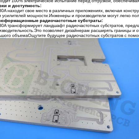
ходит 100% электрическое испытание перед отгрузкой, обеспечивая
вки и доступность:
30A находит свое место в различных приложениях, включая констр
и усилителей мощности.Инженеры и производители могут легко полу
нсформационные радиочастотные субстраты:
30A трансформирует ландшафт радиочастотных субстратов, предла
изводительность.Это позволяет дизайнерам расширять границы и 
ьшого объемаОщутите будущее радиочастотных субстратов с помощ