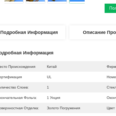
По
Подробная Информация
Описание Про
одробная Информация
есто Происхождения
Китай
Фирм
ертификация
UL
Номе
оличество Слоев:
1
Стек
кончательная Фольга:
1 Унция
Окон
оверхностная Отделка:
Золото Погружения
Цвет