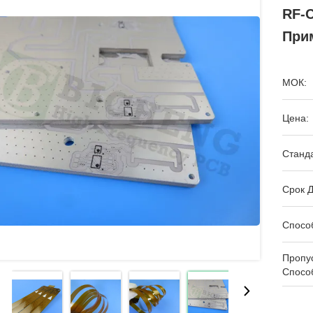
RF-
При
МОК:
Цена:
Станда
Срок Д
Спосо
Пропу
Спосо