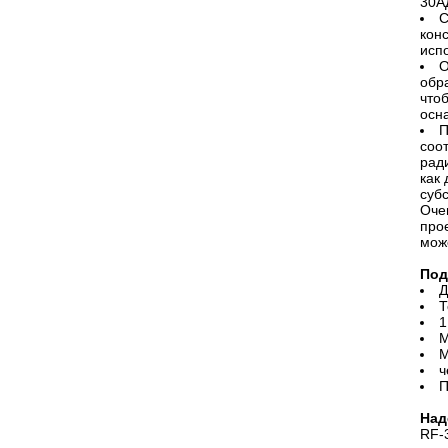
30A
С
кон
исп
О
обр
что
осн
П
соо
рад
как
суб
Оче
про
мож
Под
Д
Т
1
М
М
ч
П
Над
RF-