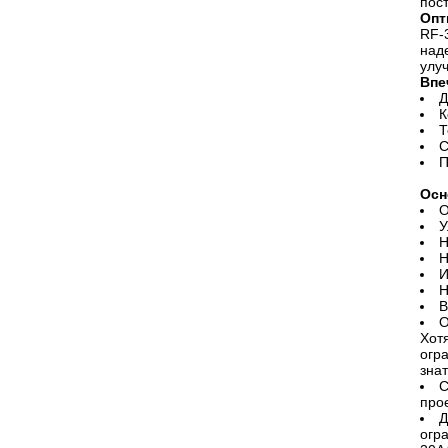
пос
Опт
RF-
над
улу
Впе
Д
К
Т
C
П
Осн
О
У
Н
Н
И
Н
В
О
Хот
огр
знат
С
про
Д
огр