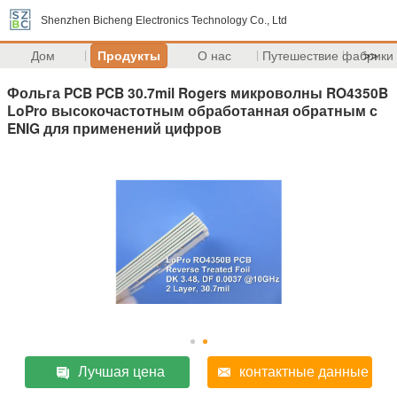
Shenzhen Bicheng Electronics Technology Co., Ltd
Дом
Продукты
О нас
Путешествие фабрики
>>
Фольга PCB PCB 30.7mil Rogers микроволны RO4350B
LoPro высокочастотным обработанная обратным с
ENIG для применений цифров
Лучшая цена
контактные данные