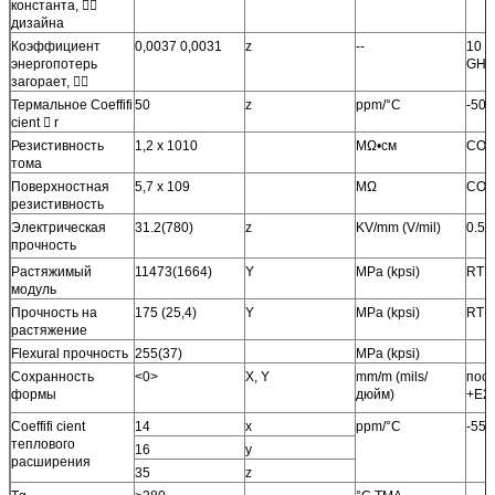
константа, 
дизайна
Коэффициент
0,0037 0,0031
z
--
10 G
энергопотерь
GHz
загорает, 
Термальное Coeffifi
50
z
ppm/°C
-50°
cient  r
Резистивность
1,2 x 1010
MΩ•см
CON
тома
Поверхностная
5,7 x 109
MΩ
CON
резистивность
Электрическая
31.2(780)
z
KV/mm (V/mil)
0.51
прочность
Растяжимый
11473(1664)
Y
MPa (kpsi)
RT
модуль
Прочность на
175 (25,4)
Y
MPa (kpsi)
RT
растяжение
Flexural прочность
255(37)
MPa (kpsi)
Сохранность
<0>
X, Y
mm/m (mils/
пос
формы
дюйм)
+E2
Coeffifi cient
14
x
ppm/°C
-55 
теплового
16
y
расширения
35
z