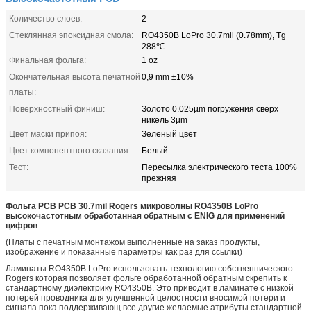
Количество слоев:
2
Стеклянная эпоксидная смола:
RO4350B LoPro 30.7mil (0.78mm), Tg
288℃
Финальная фольга:
1 oz
Окончательная высота печатной
0,9 mm ±10%
платы:
Поверхностный финиш:
Золото 0.025µm погружения сверх
никель 3µm
Цвет маски припоя:
Зеленый цвет
Цвет компонентного сказания:
Белый
Тест:
Пересылка электрического теста 100%
прежняя
Фольга PCB PCB 30.7mil Rogers микроволны RO4350B LoPro
высокочастотным обработанная обратным с ENIG для применений
цифров
(Платы с печатным монтажом выполненные на заказ продукты,
изображение и показанные параметры как раз для ссылки)
Ламинаты RO4350B LoPro использовать технологию собственнического
Rogers которая позволяет фольге обработанной обратным скрепить к
стандартному диэлектрику RO4350B. Это приводит в ламинате с низкой
потерей проводника для улучшенной целостности вносимой потери и
сигнала пока поддерживающ все другие желаемые атрибуты стандартной