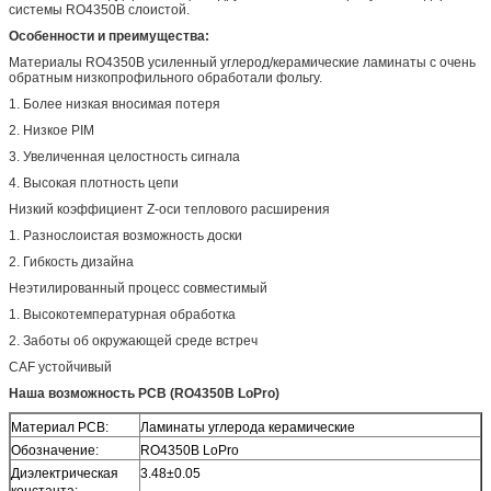
системы RO4350B слоистой.
Особенности и преимущества:
Материалы RO4350B усиленный углерод/керамические ламинаты с очень
обратным низкопрофильного обработали фольгу.
1. Более низкая вносимая потеря
2. Низкое PIM
3. Увеличенная целостность сигнала
4. Высокая плотность цепи
Низкий коэффициент Z-оси теплового расширения
1. Разнослоистая возможность доски
2. Гибкость дизайна
Неэтилированный процесс совместимый
1. Высокотемпературная обработка
2. Заботы об окружающей среде встреч
CAF устойчивый
Наша возможность PCB (RO4350B LoPro)
Материал PCB:
Ламинаты углерода керамические
Обозначение:
RO4350B LoPro
Диэлектрическая
3.48±0.05
константа: