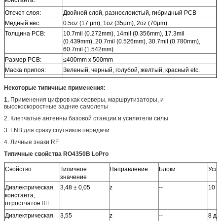
Отсчет слоя:
Двойной слой, разнослоистый, гибридный PCB
Медный вес:
0.5oz (17 µm), 1oz (35µm), 2oz (70µm)
Толщина PCB:
10.7mil (0.272mm), 14mil (0.356mm), 17.3mil
(0.439mm), 20.7mil (0.526mm), 30.7mil (0.780mm),
60.7mil (1.542mm)
Размер PCB:
≤400mm x 500mm
Маска припоя:
Зеленый, черный, голубой, желтый, красный etc.
Поверхностный
Обнаженная медь, HASL, ENIG, OSP, олово etc
Некоторые типичные применения:
финиш:
погружения…
1.
Применения цифров как серверы, маршрутизаторы, и
высокоскоростные задние самолеты
2. Клетчатые антенны базовой станции и усилители силы
3. LNB для сразу спутников передачи
4. Личные знаки RF
Типичные свойства RO4350B LoPro
Свойство
Типичное
Направление
Блоки
Усл
значение
Диэлектрическая
3,48 ± 0,05
z
--
10 
константа,
отростчатое 
Диэлектрическая
3,55
z
--
8 до