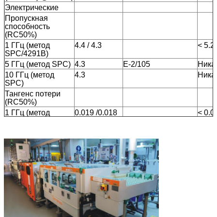
Электрические
Пропускная
способность
(RC50%)
1 ГГц (метод
4.4 / 4.3
< 5.2
SPC/4291B)
5 ГГц (метод SPC)
4.3
E-2/105
Ника
10 ГГц (метод
4.3
Ника
SPC)
Тангенс потери
(RC50%)
1 ГГц (метод
0.019 /0.018
< 0.0
SPC/4291B)
5 ГГц (метод SPC)
0.021
E-2/105
Ника
10 ГГц (метод
0.023
Ника
SPC)
Сопротивляемость
> 1010
C-96/35/90 -
> 10
объема
МΩ•см
Процесс
рассмотрения
Сопротивляемость
> 108 МΩ
C-96/35/90 -
> 10
поверхности
Процесс
рассмотрения
Электрическая
> 40 кВ/мм
А.
> 30 