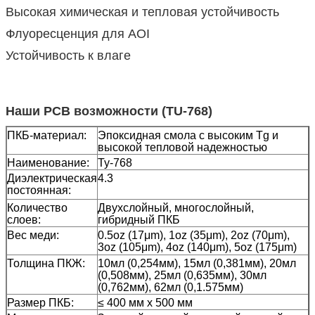
Высокая химическая и тепловая устойчивость
Флуоресценция для AOI
Устойчивость к влаге
Наши PCB возможности (TU-768)
ПКБ-материал:
Эпоксидная смола с высоким Tg и
высокой тепловой надежностью
Наименование:
Ту-768
Диэлектрическая
4.3
постоянная:
Количество
Двухслойный, многослойный,
слоев:
гибридный ПКБ
Вес меди:
0.5oz (17μm), 1oz (35μm), 2oz (70μm),
3oz (105μm), 4oz (140μm), 5oz (175μm)
Толщина ПКЖ:
10мл (0,254мм), 15мл (0,381мм), 20мл
(0,508мм), 25мл (0,635мм), 30мл
(0,762мм), 62мл (0,1.575мм)
Размер ПКБ:
≤ 400 мм х 500 мм