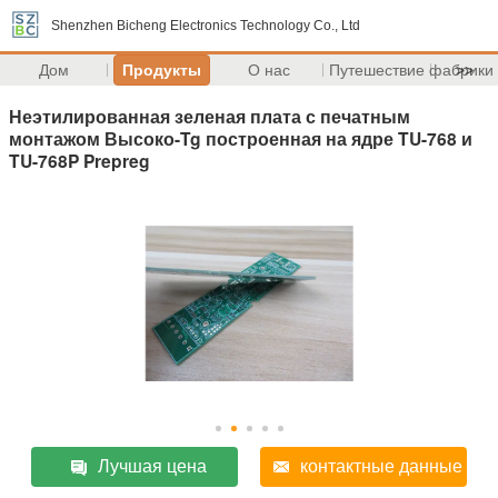
Shenzhen Bicheng Electronics Technology Co., Ltd
Дом
Продукты
О нас
Путешествие фабрики
>>
Неэтилированная зеленая плата с печатным
монтажом Высоко-Tg построенная на ядре TU-768 и
TU-768P Prepreg
Лучшая цена
контактные данные