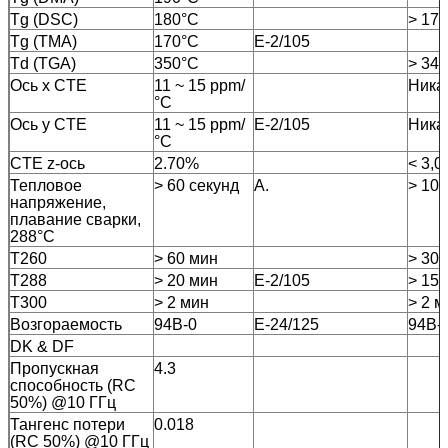
Tg (DSC)
180°С
> 17
Tg (TMA)
170°С
E-2/105
Td (TGA)
350°С
> 34
Ось х CTE
11 ~ 15 ppm/
Ника
°C
Ось y CTE
11 ~ 15 ppm/
E-2/105
Ника
°C
CTE z-ось
2.70%
< 3,
Тепловое
> 60 секунд
А.
> 10 
напряжение,
плавание сварки,
288°C
T260
> 60 мин
> 30 
T288
> 20 мин
E-2/105
> 15 
T300
> 2 мин
> 2 м
Возгораемость
94В-0
Е-24/125
94В-
DK & DF
Пропускная
4.3
способность (RC
50%) @10 ГГц
Тангенс потери
0.018
(RC 50%) @10 ГГц